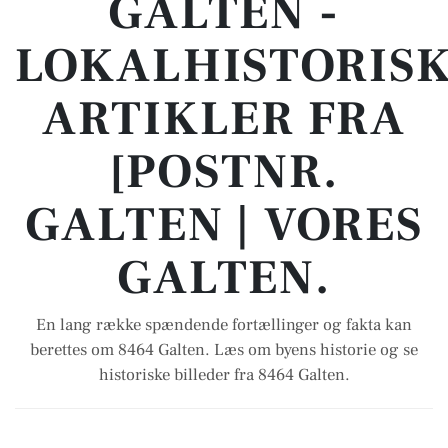
GALTEN -
LOKALHISTORIS
ARTIKLER FRA
[POSTNR.
GALTEN | VORES
GALTEN.
En lang række spændende fortællinger og fakta kan
berettes om 8464 Galten. Læs om byens historie og se
historiske billeder fra 8464 Galten.