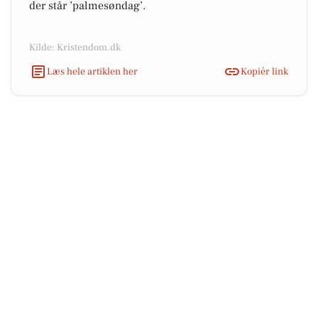
der står ’palmesøndag’.
Kilde: Kristendom.dk
Læs hele artiklen her
Kopiér link