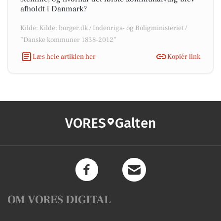
afholdt i Danmark?
Kilde: Kilde: borger.dk / Indenrigs- og Boligministeriet /
”Danske kommuner 1838-2012”
Læs hele artiklen her
Kopiér link
VORES
Galten
OM VORES DIGITAL