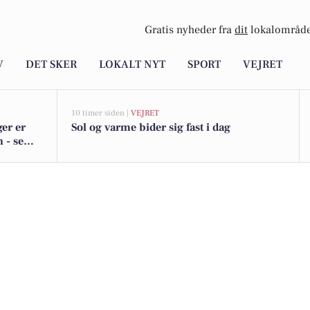
Gratis nyheder fra
dit
lokalområde
V
DET SKER
LOKALT NYT
SPORT
VEJRET
10 timer siden |
VEJRET
er er
Sol og varme bider sig fast i dag
 - se