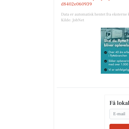
d8402e060939
Data er automatisk hentet fra eksterne 
Kilde: JobNet
Få loka
Email