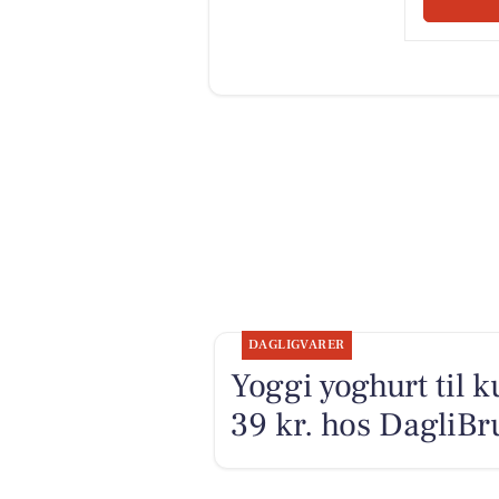
DAGLIGVARER
Yoggi yoghurt til k
39 kr. hos DagliB