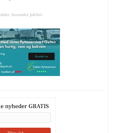
kilder, herunder JobNet.
le nyheder GRATIS