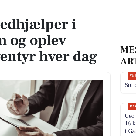
oplev udeliv og eventyr hver dag
edhjælper i
 og oplev
ME
ventyr hver dag
AR
VE
Sol 
DA
Gør 
16 k
i Ga