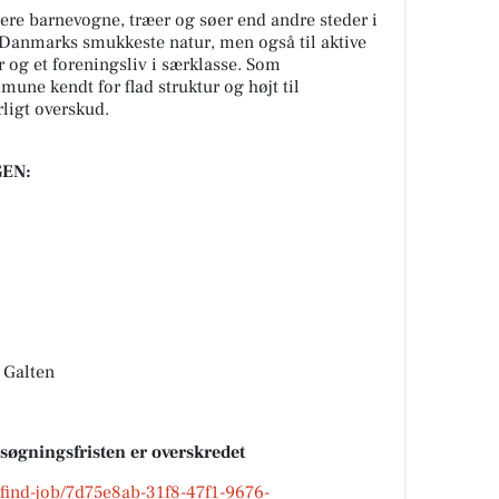
re barnevogne, træer og søer end andre steder i
il Danmarks smukkeste natur, men også til aktive
og et foreningsliv i særklasse. Som
ne kendt for flad struktur og højt til
rligt overskud.
EN:
 Galten
nsøgningsfristen er overskredet
k/find-job/7d75e8ab-31f8-47f1-9676-