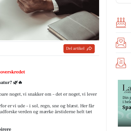
Del artikel
 overskredet
 natur?
🌿🔥
re noget, vi snakker om – det er noget, vi lever
for er vi ude – i sol, regn, sne og blæst. Her får
 udforske verden og mærke årstiderne helt tæt
pirere