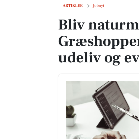
Bliv naturmedhjælper i Græshoppen og 
ARTIKLER
Jobnyt
Bliv naturm
Græshoppen
udeliv og e