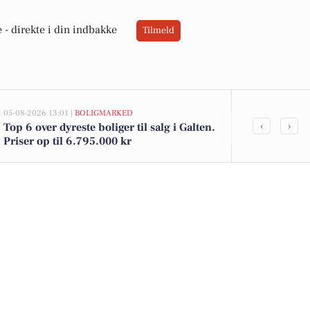
 -
direkte i din indbakke
Tilmeld
05-08-2026 13:01 |
BOLIGMARKED
03-08-2026 12:2
‹
›
Top 6 over dyreste boliger til salg i Galten.
Bliv en del 
Priser op til 6.795.000 kr
med fokus på