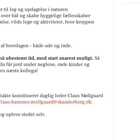
er til leg og opdagelse i naturen
 over bål og skabe hyggelige fællesskaber
else, vilde lege og aktiviteter, hvor kroppen
l af hverdagen – både ude og inde.
å ubestemt tid, med start snarest muligt.
Så
du får jord under neglene, røde kinder og
res næste kollega!
takte konstitueret daglig leder Claus Møllgaard
claus.hammer.mollgaard@skanderborg.dk
.
 og opleve stedet selv.