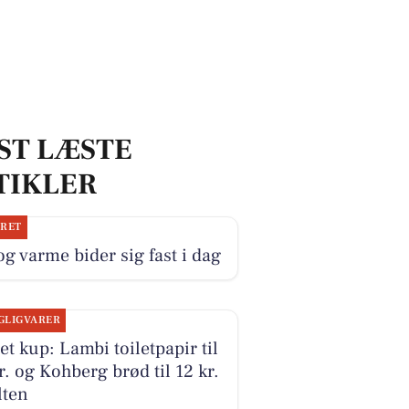
ST LÆSTE
TIKLER
JRET
og varme bider sig fast i dag
GLIGVARER
et kup: Lambi toiletpapir til
r. og Kohberg brød til 12 kr.
lten