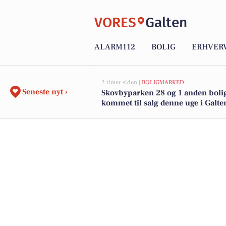
VORES
Galten
ALARM112
BOLIG
ERHVER
2 timer siden |
BOLIGMARKED
Seneste nyt ›
Skovbyparken 28 og 1 anden bolig
kommet til salg denne uge i Galten
boligerne her.