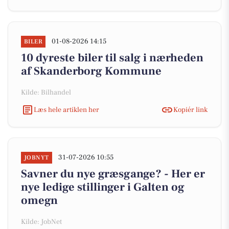
01-08-2026 14:15
BILER
10 dyreste biler til salg i nærheden
af Skanderborg Kommune
Kilde: Bilhandel
Læs hele artiklen her
Kopiér link
31-07-2026 10:55
JOBNYT
Savner du nye græsgange? - Her er
nye ledige stillinger i Galten og
omegn
Kilde: JobNet