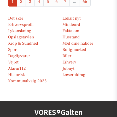
1
2
3
4
5
6
7
...
66
Det sker
Lokalt nyt
Erhvervsprofil
Mindeord
Lykønskning
Fakta om
Opslagstavlen
Husstand
Krop & Sundhed
Mød dine naboer
Sport
Boligmarked
Dagligvarer
Biler
Vejret
Erhverv
Alarm112
Jobnyt
Historisk
Læserbidrag
Kommunalvalg 2025
VORES
Galten