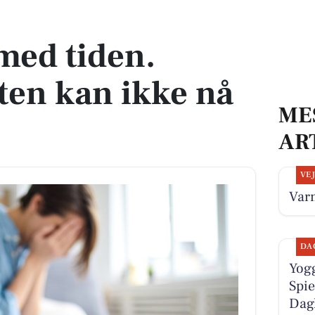
kan ikke nå det hele
med tiden.
ten kan ikke nå
ME
AR
VE
Varm
DA
Yogg
Spie
Dag