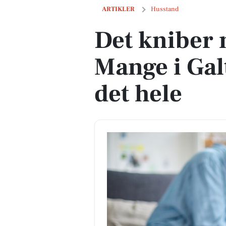
Det kniber med tiden. Mange i Galten 
ARTIKLER
Husstand
Det kniber 
Mange i Gal
det hele