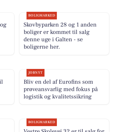
BOLIGMARKED
 og
Skovbyparken 28 og 1 anden
boliger er kommet til salg
denne uge i Galten - se
boligerne her.
JOBNYT
il
Bliv en del af Eurofins som
prøveansvarlig med fokus på
logistik og kvalitetssikring
BOLIGMARKED
Vestre Skolevej 32 er til salg for