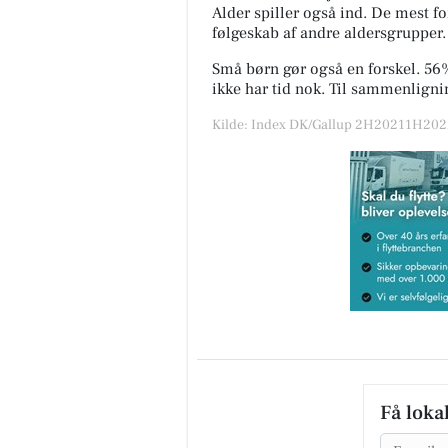
Alder spiller også ind. De mest f
følgeskab af andre aldersgrupper. D
Små børn gør også en forskel. 56%
ikke har tid nok. Til sammenlign
Kilde: Index DK/Gallup 2H20211H2022
Få loka
Email