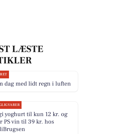
ST LÆSTE
TIKLER
JRET
 dag med lidt regn i luften
GLIGVARER
i yoghurt til kun 12 kr. og
r PS vin til 39 kr. hos
liBrugsen