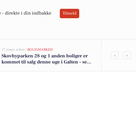
 -
direkte i din indbakke
Tilmeld
17 timer siden |
BOLIGMARKED
05-08-2026 13:01
‹
›
Skovbyparken 28 og 1 anden boliger er
Top 6 over dy
kommet til salg denne uge i Galten - se
Priser op til
boligerne her.