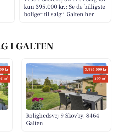
kun 395.000 kr.: Se de billigste
boliger til salg i Galten her
LG I GALTEN
00 kr
3.995.000 kr
2
2
62 m
205 m
Rolighedsvej 9 Skovby, 8464
Galten