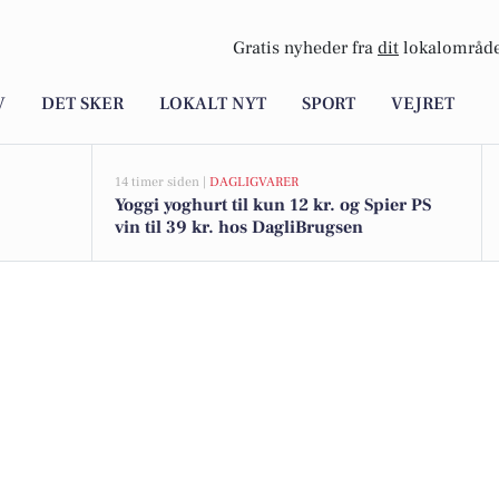
Gratis nyheder fra
dit
lokalområde
V
DET SKER
LOKALT NYT
SPORT
VEJRET
14 timer siden |
DAGLIGVARER
Yoggi yoghurt til kun 12 kr. og Spier PS
vin til 39 kr. hos DagliBrugsen