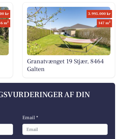
00 kr
3.995.000 kr
2
2
36 m
147 m
Granatvænget 19 Stjær, 8464
Galten
LGSVURDERINGER AF DIN
Email *