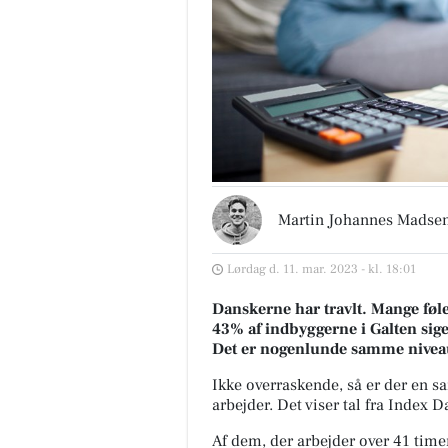
Martin Johannes Madse
Lørdag d. 11. mar. 2023 - kl. 18:01
Danskerne har travlt. Mange føler 
43% af indbyggerne i Galten siger
Det er nogenlunde samme nivea
Ikke overraskende, så er der en
arbejder. Det viser tal fra Index 
Af dem, der arbejder over 41 timer