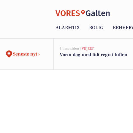
VORES
Galten
ALARM112
BOLIG
ERHVER
1 time siden |
VEJRET
Seneste nyt ›
Varm dag med lidt regn i luften