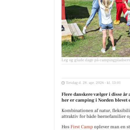
Leg og glade dage på campingpladser
Tirsdag d. 28. apr. 2026 - kl. 13:01
Flere danskere vælger i disse år
her er camping i Norden blevet 
Kombinationen af natur, fleksibil
attraktiv for både børnefamilier o
Hos
First Camp
oplever man en st