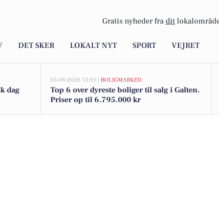
Gratis nyheder fra
dit
lokalområde
V
DET SKER
LOKALT NYT
SPORT
VEJRET
05-08-2026 13:01 |
BOLIGMARKED
sk dag
Top 6 over dyreste boliger til salg i Galten.
Priser op til 6.795.000 kr