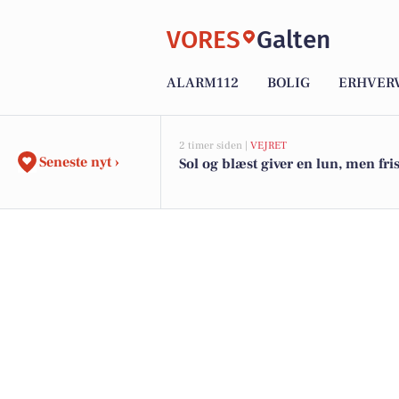
VORES
Galten
ALARM112
BOLIG
ERHVER
2 timer siden |
VEJRET
Seneste nyt ›
Sol og blæst giver en lun, men fri