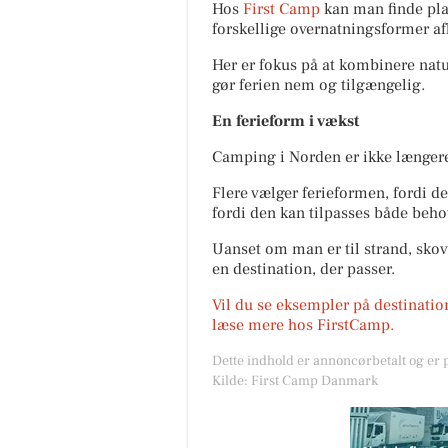
Hos
First Camp
kan man finde pla
forskellige overnatningsformer a
Her er fokus på at kombinere natur
gør ferien nem og tilgængelig.
En ferieform i vækst
Camping i Norden er ikke længere 
Flere vælger ferieformen, fordi d
fordi den kan tilpasses både beho
Uanset om man er til strand, skov 
en destination, der passer.
Vil du se eksempler på destinatio
læse mere hos FirstCamp.
Dette indhold er annoncørbetalt og er
Kilde: First Camp Danmark