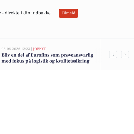
 -
direkte i din indbakke
Tilmeld
03-08-2026 12:23 |
JOBNYT
03-08-2026 08:01
‹
›
Bliv en del af Eurofins som prøveansvarlig
Blå blink i 
med fokus på logistik og kvalitetssikring
Smukfest