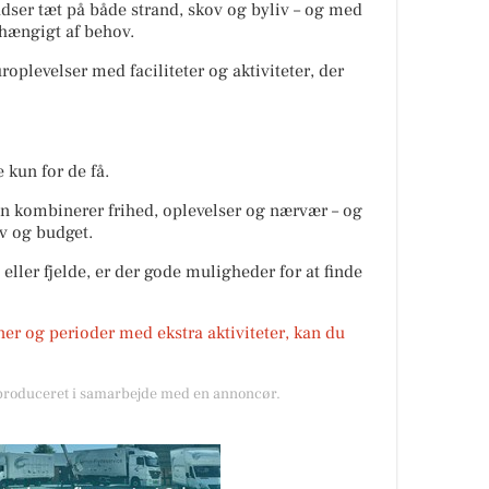
dser tæt på både strand, skov og byliv – og med
fhængigt af behov.
oplevelser med faciliteter og aktiviteter, der
kun for de få.
en kombinerer frihed, oplevelser og nærvær – og
v og budget.
eller fjelde, er der gode muligheder for at finde
ner og perioder med ekstra aktiviteter, kan du
 produceret i samarbejde med en annoncør.