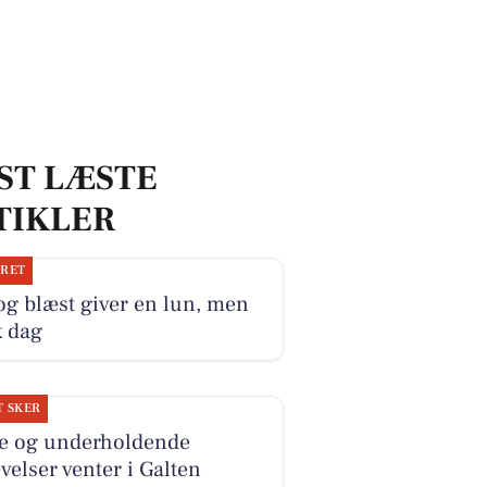
ST LÆSTE
TIKLER
JRET
og blæst giver en lun, men
k dag
T SKER
ve og underholdende
velser venter i Galten