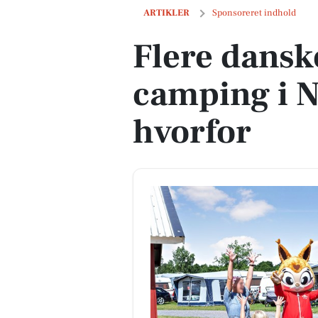
Flere danskere vælger camping i Norde
ARTIKLER
Sponsoreret indhold
Flere dansk
camping i N
hvorfor