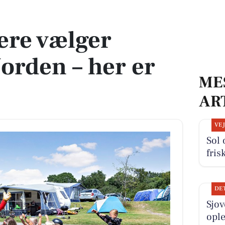
n – her er hvorfor
ere vælger
orden – her er
ME
AR
VE
Sol 
fris
DE
Sjo
ople