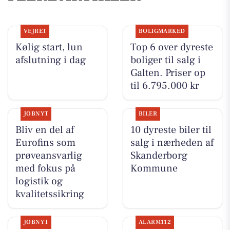
VEJRET
BOLIGMARKED
Kølig start, lun
Top 6 over dyreste
afslutning i dag
boliger til salg i
Galten. Priser op
til 6.795.000 kr
JOBNYT
BILER
Bliv en del af
10 dyreste biler til
Eurofins som
salg i nærheden af
prøveansvarlig
Skanderborg
med fokus på
Kommune
logistik og
kvalitetssikring
JOBNYT
ALARM112