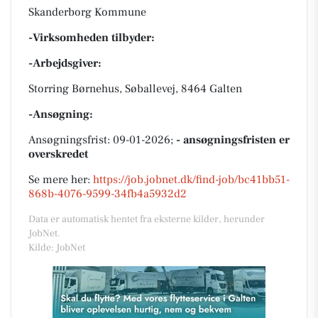
Skanderborg Kommune
-Virksomheden tilbyder:
-Arbejdsgiver:
Storring Børnehus, Søballevej, 8464 Galten
-Ansøgning:
Ansøgningsfrist: 09-01-2026;
- ansøgningsfristen er
overskredet
Se mere her:
https://job.jobnet.dk/find-job/bc41bb51-
868b-4076-9599-34fb4a5932d2
Data er automatisk hentet fra eksterne kilder, herunder
JobNet.
Kilde: JobNet