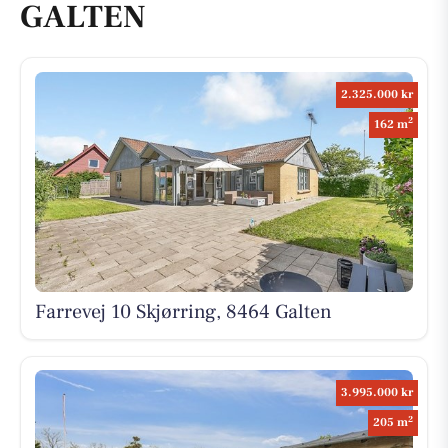
GALTEN
2.325.000 kr
2
162 m
Farrevej 10 Skjørring, 8464 Galten
3.995.000 kr
2
205 m