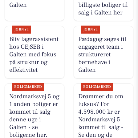
Galten
billigste boliger til
salg i Galten her
JOBNYT
JOBNYT
Bliv lagerassistent
Pædagog søges til
hos GEjSER i
engageret team i
Galten med fokus
struktureret
på struktur og
børnehave i
effektivitet
Galten
BOLIGMARKED
BOLIGMARKED
Nordmarksvej 5 og
Drømmer du om
1 anden boliger er
luksus? For
kommet til salg
4.598.000 kr er
denne uge i
Nordmarksvej 5
Galten - se
kommet til salg -
boligerne her.
Se den og de