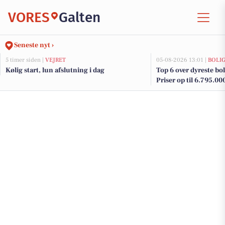
VORES
Galten
Seneste nyt ›
5 timer siden |
VEJRET
05-08-2026 13:01 |
BOLI
Kølig start, lun afslutning i dag
Top 6 over dyreste boli
Priser op til 6.795.00