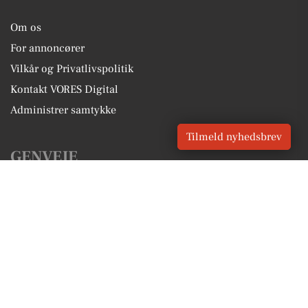
Om os
For annoncører
Vilkår og Privatlivspolitik
Kontakt VORES Digital
Administrer samtykke
Tilmeld nyhedsbrev
GENVEJE
Seneste nyt fra Galten
Vores lokale erhverv
Kalenderen for Galten
Fakta om Galten
Erhvervsartikler
Skanderborg Kommune