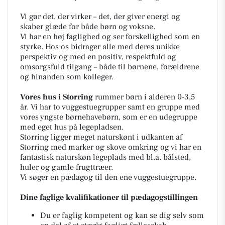
Vi gør det, der virker – det, der giver energi og
skaber glæde for både børn og voksne.
Vi har en høj faglighed og ser forskellighed som en
styrke. Hos os bidrager alle med deres unikke
perspektiv og med en positiv, respektfuld og
omsorgsfuld tilgang – både til børnene, forældrene
og hinanden som kolleger.
Vores hus i Storring
rummer børn i alderen 0-3,5
år. Vi har to vuggestuegrupper samt en gruppe med
vores yngste børnehavebørn, som er en udegruppe
med eget hus på legepladsen.
Storring ligger meget naturskønt i udkanten af
Storring med marker og skove omkring og vi har en
fantastisk naturskøn legeplads med bl.a. bålsted,
huler og gamle frugttræer.
Vi søger en pædagog til den ene vuggestuegruppe.
Dine faglige kvalifikationer til pædagogstillingen
Du er faglig kompetent og kan se dig selv som