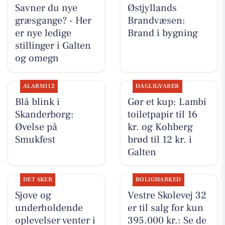
Savner du nye
Østjyllands
græsgange? - Her
Brandvæsen:
er nye ledige
Brand i bygning
stillinger i Galten
og omegn
ALARM112
DAGLIGVARER
Blå blink i
Gør et kup: Lambi
Skanderborg:
toiletpapir til 16
Øvelse på
kr. og Kohberg
Smukfest
brød til 12 kr. i
Galten
DET SKER
BOLIGMARKED
Sjove og
Vestre Skolevej 32
underholdende
er til salg for kun
oplevelser venter i
395.000 kr.: Se de