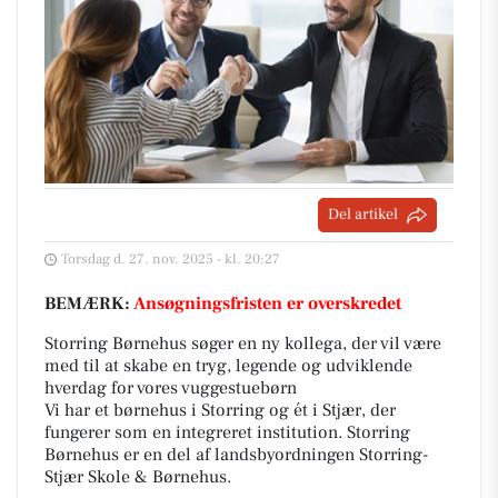
Del artikel
Torsdag d. 27. nov. 2025 - kl. 20:27
BEMÆRK:
Ansøgningsfristen er overskredet
Storring Børnehus søger en ny kollega, der vil være
med til at skabe en tryg, legende og udviklende
hverdag for vores vuggestuebørn
Vi har et børnehus i Storring og ét i Stjær, der
fungerer som en integreret institution. Storring
Børnehus er en del af landsbyordningen Storring-
Stjær Skole & Børnehus.