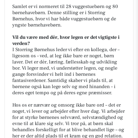
Samlet er vi normeret til 28 vuggestuebørn og 80
børnehavebørn. Denne stilling er i Storring
Børnehus, hvor vi har både vuggestuebørn og de
yngste børnehavebørn.
Vil du være med dér, hvor legen er det vigtigste i
verden?
I Storring Børnehus leder vi efter en kollega, der –
ligesom os – ved, at leg ikke bare er noget, børn
laver. Det er dér, læring, fællesskab og udvikling
bor. Vi leger med, vi understøtter legen, og nogle
gange forsvinder vi helt ind i børnenes
fantasiverdener. Samtidig skaber vi plads til, at
børnene også kan lege selv og med hinanden – i
deres eget tempo og på deres egne præmisser.
Hos os er nærvær og omsorg ikke bare ord – det er
noget, vi lever og arbejder efter hver dag. Vi arbejder
for at styrke børnenes selvværd, selvstændighed og
evne til at klare sig selv. Vi tror på, at børn skal
behandles forskelligt for at blive behandlet lige – og
her er der altid plads til et kram og en god relation.