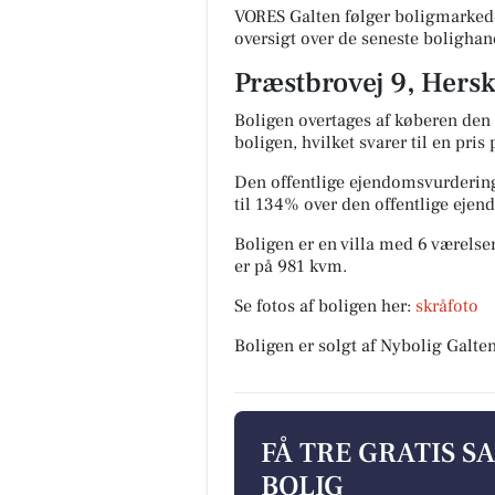
VORES Galten følger boligmarkede
oversigt over de seneste bolighan
Præstbrovej 9, Hersk
Boligen overtages af køberen den 
boligen, hvilket svarer til en pri
Den offentlige ejendomsvurdering
til 134% over den offentlige eje
Boligen er en villa med 6 værelser
er på 981 kvm.
Se fotos af boligen her:
skråfoto
Boligen er solgt af Nybolig Galte
FÅ TRE GRATIS S
BOLIG