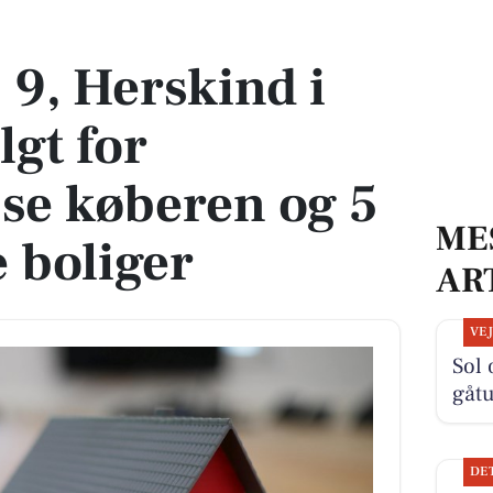
gt for 3.400.000 - se køberen og 5 andre solgte boliger
 9, Herskind i
lgt for
 se køberen og 5
ME
e boliger
AR
VE
Sol 
gåt
DE