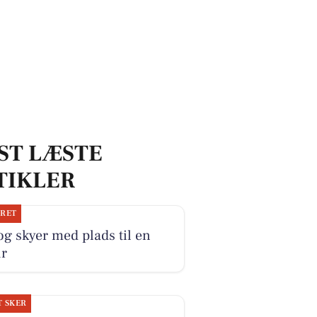
ST LÆSTE
TIKLER
JRET
og skyer med plads til en
ur
T SKER