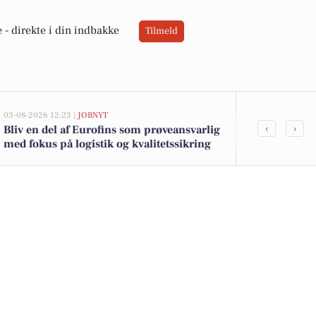
 -
direkte i din indbakke
Tilmeld
03-08-2026 12:23 |
JOBNYT
03-08-2026 08:01
‹
›
Bliv en del af Eurofins som prøveansvarlig
Blå blink i 
med fokus på logistik og kvalitetssikring
Smukfest