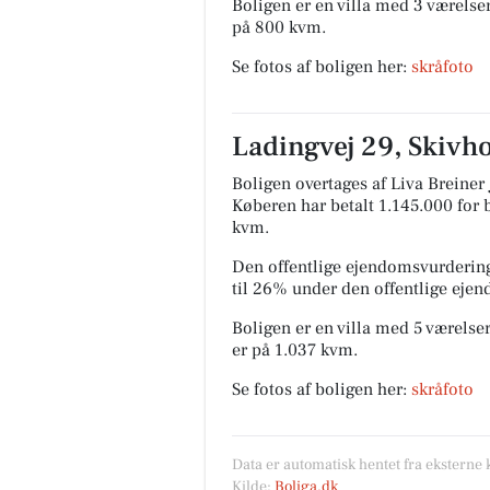
Boligen er en villa med 3 værelser
på 800 kvm.
Se fotos af boligen her:
skråfoto
Ladingvej 29, Skivho
Boligen overtages af Liva Breiner
Køberen har betalt 1.145.000 for b
kvm.
Den offentlige ejendomsvurdering
til 26% under den offentlige eje
Boligen er en villa med 5 værelser
er på 1.037 kvm.
Se fotos af boligen her:
skråfoto
Data er automatisk hentet fra eksterne 
Kilde:
Boliga.dk