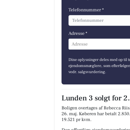
Telefonnummer *
Adresse *
Adresse
Dine oplysninger deles med op til t
ejendomsmæglere, som efterfølgend
vedr. salgsvurdering.
Lunden 3 solgt for 2
Boligen overtages af Rebecca Ri
26. maj.
Køberen har betalt 2.850.0
19.521 pr kvm.
Den offentlige ejendomsvurdering