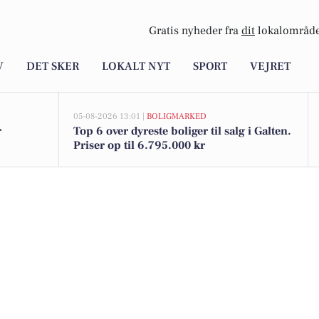
Gratis nyheder fra
dit
lokalområde
V
DET SKER
LOKALT NYT
SPORT
VEJRET
05-08-2026 13:01 |
BOLIGMARKED
r
Top 6 over dyreste boliger til salg i Galten.
Priser op til 6.795.000 kr