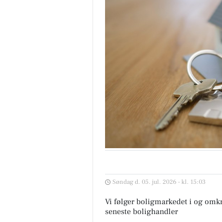
Søndag d. 05. jul. 2026 - kl. 15:03
Vi følger boligmarkedet i og omkr
seneste bolighandler