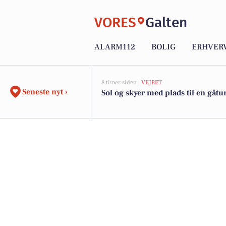
VORES
Galten
ALARM112
BOLIG
ERHVER
8 timer siden |
VEJRET
Seneste nyt ›
Sol og skyer med plads til en gåtu