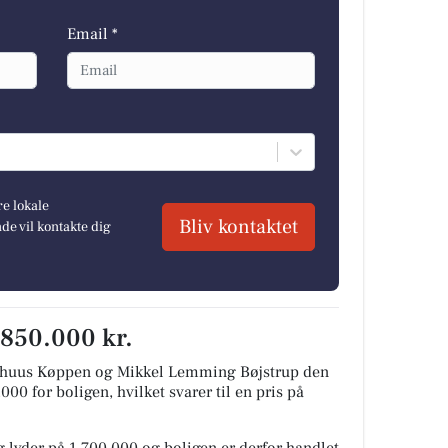
Email *
re lokale
Bliv kontaktet
e vil kontakte dig
.850.000 kr.
ishuus Køppen og Mikkel Lemming Bøjstrup den
00 for boligen, hvilket svarer til en pris på
 lyder på 1.700.000 og boligen er derfor handlet