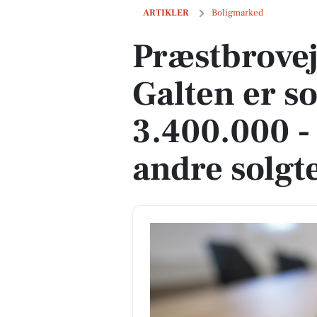
Præstbrovej 9, Herskind i Galten er sol
ARTIKLER
Boligmarked
Præstbrovej
Galten er so
3.400.000 -
andre solgt