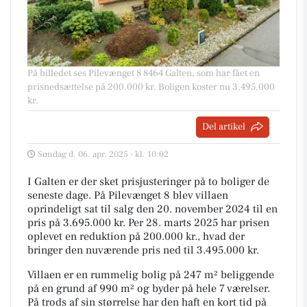
På billedet ses Pilevænget 8 8464 Galten, som har fået en
prisnedsættelse på 200.000 kr. Boligen koster nu 3.495.000
kr.
Del artikel
Søndag d. 06. apr. 2025 - kl. 10:02
I Galten er der sket prisjusteringer på to boliger de
seneste dage. På Pilevænget 8 blev villaen
oprindeligt sat til salg den 20. november 2024 til en
pris på 3.695.000 kr. Per 28. marts 2025 har prisen
oplevet en reduktion på 200.000 kr., hvad der
bringer den nuværende pris ned til 3.495.000 kr.
Villaen er en rummelig bolig på 247 m² beliggende
på en grund af 990 m² og byder på hele 7 værelser.
På trods af sin størrelse har den haft en kort tid på