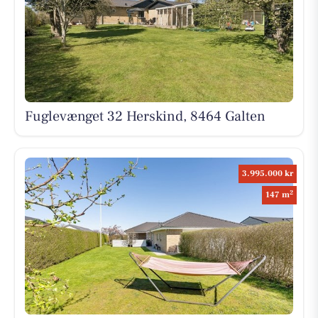
Fuglevænget 32 Herskind, 8464 Galten
3.995.000 kr
2
147 m