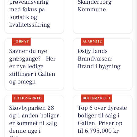
prøveansvarlig
Skanderborg
med fokus på
Kommune
logistik og
kvalitetssikring
JOBNYT
ALARM112
Savner du nye
Østjyllands
græsgange? - Her
Brandvæsen:
er nye ledige
Brand i bygning
stillinger i Galten
og omegn
BOLIGMARKED
BOLIGMARKED
Skovbyparken 28
Top 6 over dyreste
og 1 anden boliger
boliger til salg i
er kommet til salg
Galten. Priser op
denne uge i
til 6.795.000 kr