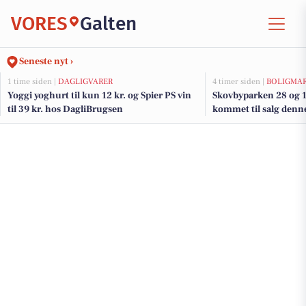
VORES
Galten
Seneste nyt ›
1 time siden |
DAGLIGVARER
4 timer siden |
BOLIGMA
Yoggi yoghurt til kun 12 kr. og Spier PS vin
Skovbyparken 28 og 1
til 39 kr. hos DagliBrugsen
kommet til salg denne
boligerne her.