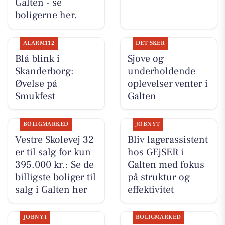
Galten - se
boligerne her.
ALARM112
DET SKER
Blå blink i
Sjove og
Skanderborg:
underholdende
Øvelse på
oplevelser venter i
Smukfest
Galten
BOLIGMARKED
JOBNYT
Vestre Skolevej 32
Bliv lagerassistent
er til salg for kun
hos GEjSER i
395.000 kr.: Se de
Galten med fokus
billigste boliger til
på struktur og
salg i Galten her
effektivitet
JOBNYT
BOLIGMARKED