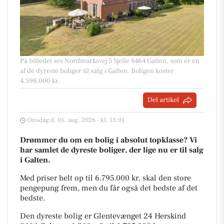
På billedet ses Nordmarksvej 5 Sjelle 8464 Galten, som er en
af de dyreste boliger til salg i Galten. Boligen koster
4.598.000 kr.
Del artikel
Onsdag d. 05. aug. 2026 - kl. 13:01
Drømmer du om en bolig i absolut topklasse? Vi
har samlet de dyreste boliger, der lige nu er til salg
i Galten.
Med priser helt op til 6.795.000 kr, skal den store
pengepung frem, men du får også det bedste af det
bedste.
Den dyreste bolig er Glentevænget 24 Herskind