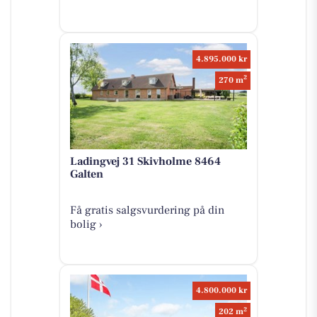
4.895.000 kr
2
270 m
Ladingvej 31 Skivholme 8464
Galten
Få gratis salgsvurdering på din
bolig ›
4.800.000 kr
2
202 m