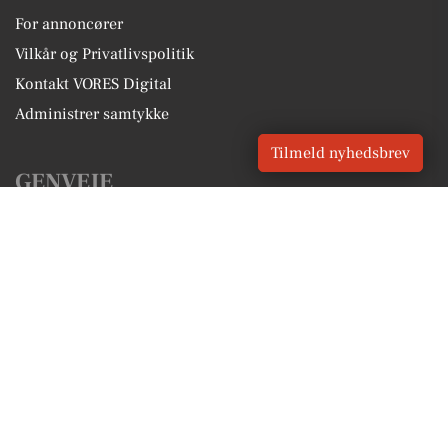
For annoncører
Vilkår og Privatlivspolitik
Kontakt VORES Digital
Administrer samtykke
Tilmeld nyhedsbrev
GENVEJE
Seneste nyt fra Galten
Vores lokale erhverv
Kalenderen for Galten
Fakta om Galten
Erhvervsartikler
Skanderborg Kommune
Få en gratis salgsvurdering
Sponsoreret indhold