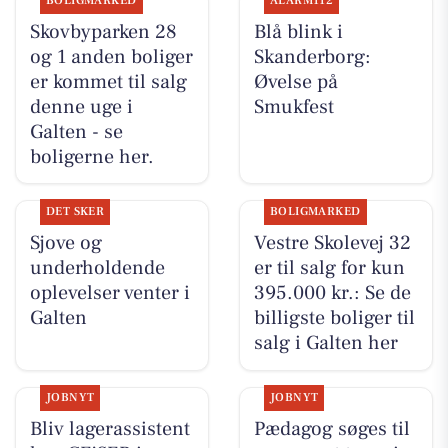
BOLIGMARKED
ALARM112
Skovbyparken 28
Blå blink i
og 1 anden boliger
Skanderborg:
er kommet til salg
Øvelse på
denne uge i
Smukfest
Galten - se
boligerne her.
DET SKER
BOLIGMARKED
Sjove og
Vestre Skolevej 32
underholdende
er til salg for kun
oplevelser venter i
395.000 kr.: Se de
Galten
billigste boliger til
salg i Galten her
JOBNYT
JOBNYT
Bliv lagerassistent
Pædagog søges til