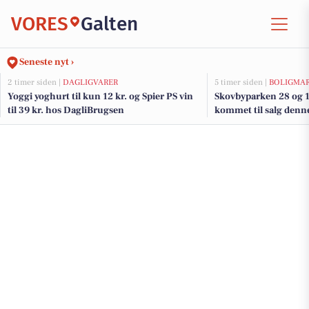
VORES
Galten
Seneste nyt ›
2 timer siden |
DAGLIGVARER
5 timer siden |
BOLIGMA
Yoggi yoghurt til kun 12 kr. og Spier PS vin
Skovbyparken 28 og 1
til 39 kr. hos DagliBrugsen
kommet til salg denne
boligerne her.