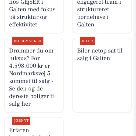
hos GEjSER i
engageret team i
Galten med fokus
struktureret
på struktur og
børnehave i
effektivitet
Galten
BOLIGMARKED
BILER
Drømmer du om
Biler netop sat til
luksus? For
salg i Galten
4.598.000 kr er
Nordmarksvej 5
kommet til salg -
Se den og de
dyreste boliger til
salg her
JOBNYT
Erfaren