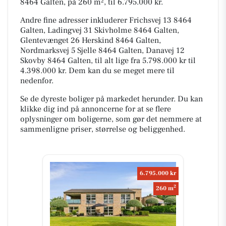
8464 Galten, på 260 m², til 6.795.000 kr.
Andre fine adresser inkluderer Frichsvej 13 8464
Galten, Ladingvej 31 Skivholme 8464 Galten,
Glentevænget 26 Herskind 8464 Galten,
Nordmarksvej 5 Sjelle 8464 Galten, Danavej 12
Skovby 8464 Galten, til alt lige fra 5.798.000 kr til
4.398.000 kr. Dem kan du se meget mere til
nedenfor.
Se de dyreste boliger på markedet herunder. Du kan
klikke dig ind på annoncerne for at se flere
oplysninger om boligerne, som gør det nemmere at
sammenligne priser, størrelse og beliggenhed.
6.795.000 kr
2
260 m