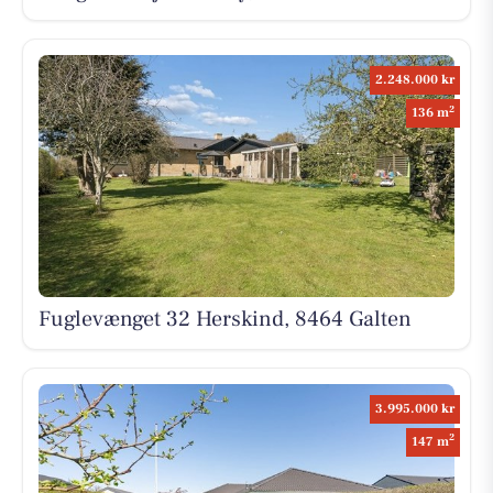
2.248.000 kr
2
136 m
Fuglevænget 32 Herskind, 8464 Galten
3.995.000 kr
2
147 m