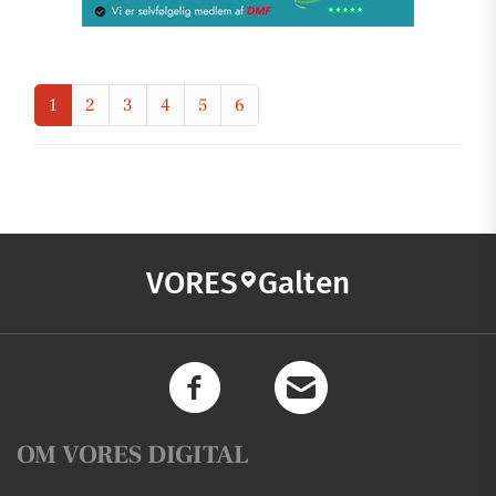
1
2
3
4
5
6
VORES
Galten
OM VORES DIGITAL