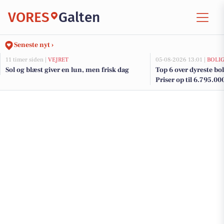
VORES
Galten
Seneste nyt ›
11 timer siden |
VEJRET
05-08-2026 13:01 |
BOLI
Sol og blæst giver en lun, men frisk dag
Top 6 over dyreste boli
Priser op til 6.795.00