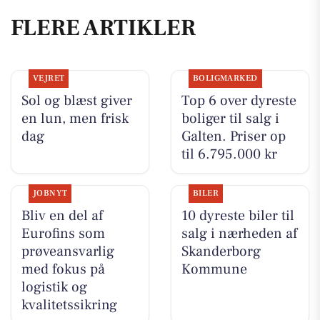
FLERE ARTIKLER
VEJRET
BOLIGMARKED
Sol og blæst giver
Top 6 over dyreste
en lun, men frisk
boliger til salg i
dag
Galten. Priser op
til 6.795.000 kr
JOBNYT
BILER
Bliv en del af
10 dyreste biler til
Eurofins som
salg i nærheden af
prøveansvarlig
Skanderborg
med fokus på
Kommune
logistik og
kvalitetssikring