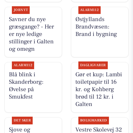
JOBNYT
ALARM112
Savner du nye
Østjyllands
græsgange? - Her
Brandvæsen:
er nye ledige
Brand i bygning
stillinger i Galten
og omegn
ALARM112
DAGLIGVARER
Blå blink i
Gør et kup: Lambi
Skanderborg:
toiletpapir til 16
Øvelse på
kr. og Kohberg
Smukfest
brød til 12 kr. i
Galten
DET SKER
BOLIGMARKED
Sjove og
Vestre Skolevej 32