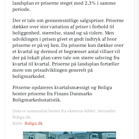
landsplan er priserne steget med 2,3% i samme
periode.
Der er tale om gennemsnitlige salgspriser. Priserne
dækker over stor variation af priser i forhold til
beliggenhed, størrelse, stand og så videre. Men
udviklingen i prisen givet et godt indtryk af hvor
priserne er på vej hen. Da priserne kun dækker over
et kvartal og dermed et begrænset antal villaer vil
der på lokalt plan være tale om større udsving fra
kvartal til kvartal. Priserne på landsplan fortæller
mere om prisudviklingen generelt på
boligmarkedet.
Priserne opdateres kvartalsmæssigt og Boliga
henter priserne fra Finans Danmarks
Boligmarkedsstatistik.
Data er automatisk hentet fra eksterne kilder, herunder
Boliga.dk.
Kilde:
Boliga.dk