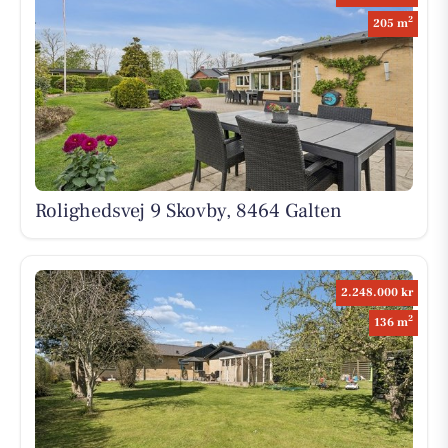
2
205 m
Rolighedsvej 9 Skovby, 8464 Galten
2.248.000 kr
2
136 m