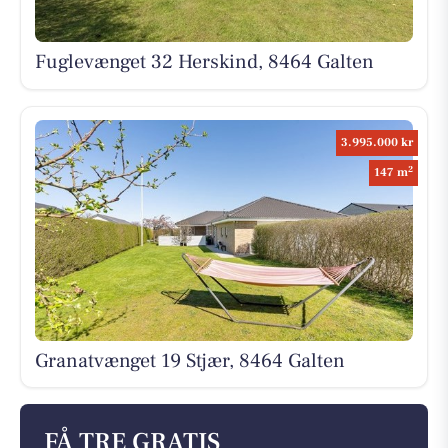
Fuglevænget 32 Herskind, 8464 Galten
3.995.000 kr
2
147 m
Granatvænget 19 Stjær, 8464 Galten
FÅ TRE GRATIS