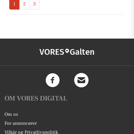
1
2
3
VORES
Galten
OM VORES DIGITAL
Om os
For annoncører
Vilkår og Privatlivspolitik