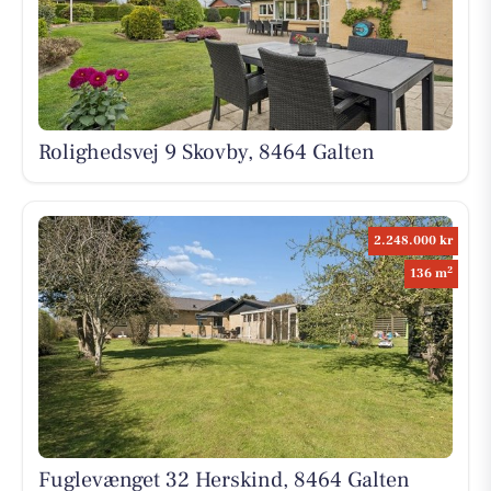
Rolighedsvej 9 Skovby, 8464 Galten
2.248.000 kr
2
136 m
Fuglevænget 32 Herskind, 8464 Galten