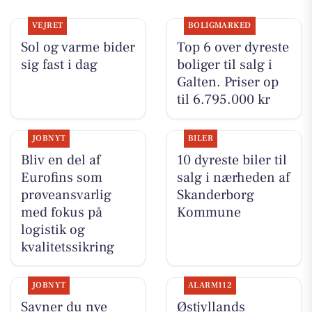
VEJRET
BOLIGMARKED
Sol og varme bider
Top 6 over dyreste
sig fast i dag
boliger til salg i
Galten. Priser op
til 6.795.000 kr
JOBNYT
BILER
Bliv en del af
10 dyreste biler til
Eurofins som
salg i nærheden af
prøveansvarlig
Skanderborg
med fokus på
Kommune
logistik og
kvalitetssikring
JOBNYT
ALARM112
Savner du nye
Østjyllands