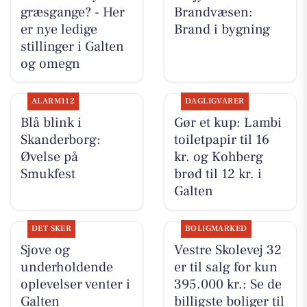
græsgange? - Her
Brandvæsen:
er nye ledige
Brand i bygning
stillinger i Galten
og omegn
ALARM112
DAGLIGVARER
Blå blink i
Gør et kup: Lambi
Skanderborg:
toiletpapir til 16
Øvelse på
kr. og Kohberg
Smukfest
brød til 12 kr. i
Galten
DET SKER
BOLIGMARKED
Sjove og
Vestre Skolevej 32
underholdende
er til salg for kun
oplevelser venter i
395.000 kr.: Se de
Galten
billigste boliger til