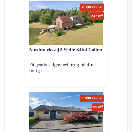
4.598.000 kr
2
247 m
Nordmarksvej 5 Sjelle 8464 Galten
Få gratis salgsvurdering på din
bolig ›
2.898.000 kr
2
99 m