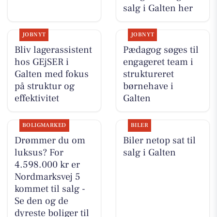
salg i Galten her
JOBNYT
JOBNYT
Bliv lagerassistent
Pædagog søges til
hos GEjSER i
engageret team i
Galten med fokus
struktureret
på struktur og
børnehave i
effektivitet
Galten
BOLIGMARKED
BILER
Drømmer du om
Biler netop sat til
luksus? For
salg i Galten
4.598.000 kr er
Nordmarksvej 5
kommet til salg -
Se den og de
dyreste boliger til