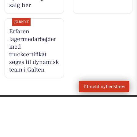
salg her
JOBNYT
Erfaren
lagermedarbejder
med
truckcertifikat
søges til dynamisk
team i Galten
Tilmeld nyhedsbrev
VORES
Galten