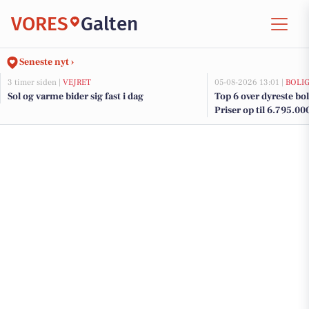
VORES
Galten
Seneste nyt ›
3 timer siden |
VEJRET
05-08-2026 13:01 |
BOLI
Sol og varme bider sig fast i dag
Top 6 over dyreste boli
Priser op til 6.795.00