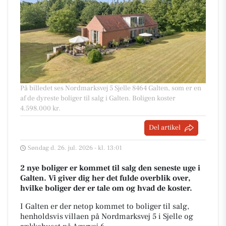
På billedet ses Nordmarksvej 5 Sjelle 8464 Galten, som er en
af de dyreste boliger til salg i Galten. Boligen koster
4.598.000 kr.
Del artikel
Søndag d. 26. jul. 2026 - kl. 13:01
2 nye boliger er kommet til salg den seneste uge i
Galten. Vi giver dig her det fulde overblik over,
hvilke boliger der er tale om og hvad de koster.
I Galten er der netop kommet to boliger til salg,
henholdsvis villaen på Nordmarksvej 5 i Sjelle og