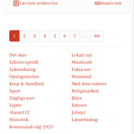
Læs hele artiklen her
Kopiér link
1
2
3
4
5
6
7
...
66
Det sker
Lokalt nyt
Erhvervsprofil
Mindeord
Lykønskning
Fakta om
Opslagstavlen
Husstand
Krop & Sundhed
Mød dine naboer
Sport
Boligmarked
Dagligvarer
Biler
Vejret
Erhverv
Alarm112
Jobnyt
Historisk
Læserbidrag
Kommunalvalg 2025